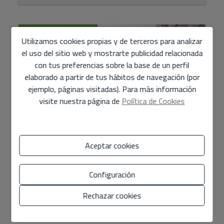
SIN COMISIONES
Utilizamos cookies propias y de terceros para analizar
el uso del sitio web y mostrarte publicidad relacionada
con tus preferencias sobre la base de un perfil
elaborado a partir de tus hábitos de navegación (por
ejemplo, páginas visitadas). Para más información
visite nuestra página de
Política de Cookies
Aceptar cookies
Local en venta en Valencia
Configuración
175.375 €
Rechazar cookies
LOCAL EN PLANTA BAJA recayente a la calle Campos
Crespo, por donde tiene su acceso. Adaptado
interiormente para un aprovechamiento comercial,